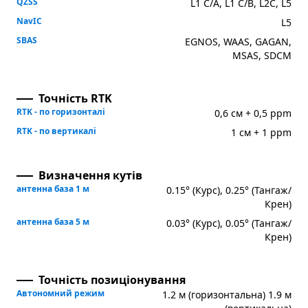
QZSS
L1 C/A, L1 C/B, L2C, L5
NavIC
L5
SBAS
EGNOS, WAAS, GAGAN,
MSAS, SDCM
Точність RTK
RTK - по горизонталі
0,6 см + 0,5 ppm
RTK - по вертикалі
1 см + 1 ppm
Визначення кутів
антенна база 1 м
0.15° (Курс), 0.25° (Тангаж/
Крен)
антенна база 5 м
0.03° (Курс), 0.05° (Тангаж/
Крен)
Точність позиціонування
Автономний режим
1.2 м (горизонтальна) 1.9 м