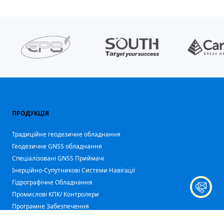
ПРОДУКЦІЯ
Традиційне геодезичне обладнання
Геодезичне GNSS обладнання
Спеціалізовані GNSS Приймачі
Iнерційно-Супутникові Системи Навігації
Гідрографічне Обладнання
Промислові КПК/ Контролери
Програмне Забезпечення
Аксесуари Геодезичні