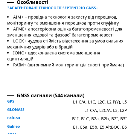
Особливості
ЗАПАТЕНТОВАНІ ТЕХНОЛОГІЇ SEPTENTRIO GNSS+
AIM+ – провідна технологія захисту від перешкод,
моніторингу та зменшення перешкод проти спуфінгу
APME+ апостеріорна оцінка багатопроменевості для
зменшення кодової та фазової багатопроменевості
LOCK+ чудова стійкість відстеження за умов сильних
механічних ударів або вібрацій
IONO+ вдосконалена система зменшення
сцинтиляцій
RAIM+ (автономний моніторинг цілісності приймача)
GNSS сигнали (544 канали)
GPS
L1 C/A, L1C, L2C, L2 P(Y), L5
GLONASS
L1 C/A, L2C/A, L3, L2P
BeiDou
B1I, B1C, B2a, B2b, B2I, B3I
Galileo
E1, E5a, E5b, E5 AltBOC, E6