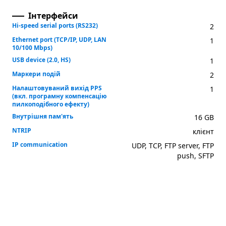
Інтерфейси
Hi-speed serial ports (RS232)
2
Ethernet port (TCP/IP, UDP, LAN
1
10/100 Mbps)
USB device (2.0, HS)
1
Маркери подій
2
Налаштовуваний вихід PPS
1
(вкл. програмну компенсацію
пилкоподібного ефекту)
Внутрішня пам'ять
16 GB
NTRIP
клієнт
IP communication
UDP, TCP, FTP server, FTP
push, SFTP