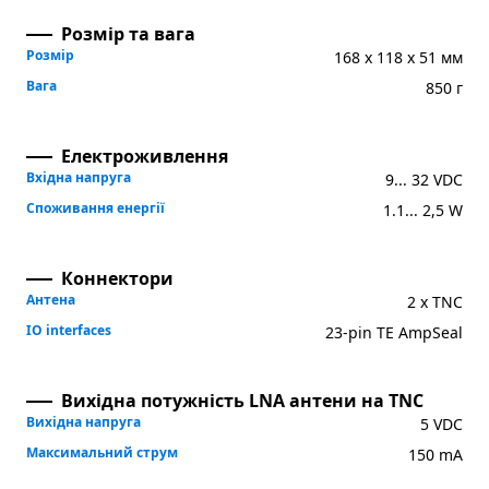
Розмір та вага
Розмір
168 x 118 x 51 мм
Вага
850 г
Електроживлення
Вхідна напруга
9... 32 VDC
Споживання енергії
1.1... 2,5 W
Коннектори
Антена
2 x TNC
IO interfaces
23-pin TE AmpSeal
Вихідна потужність LNA антени на TNC
Вихідна напруга
5 VDC
Максимальний струм
150 mA