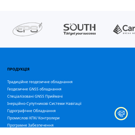
ПРОДУКЦІЯ
Традиційне геодезичне обладнання
Геодезичне GNSS обладнання
Спеціалізовані GNSS Приймачі
Iнерційно-Супутникові Системи Навігації
Гідрографічне Обладнання
Промислові КПК/ Контролери
Програмне Забезпечення
Аксесуари Геодезичні