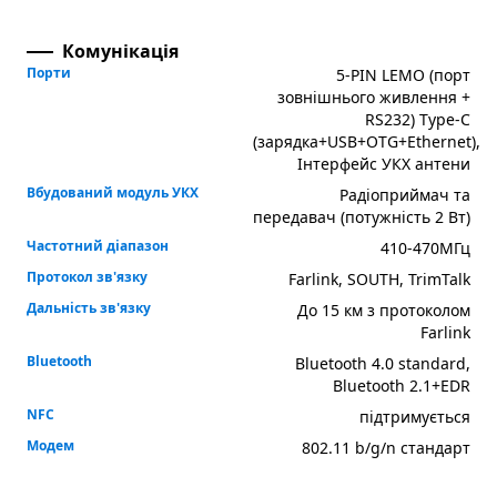
Комунікація
Порти
5-PIN LEMO (порт
зовнішнього живлення +
RS232) Type-C
(зарядка+USB+OTG+Ethernet),
Інтерфейс УКХ антени
Вбудований модуль УКХ
Радіоприймач та
передавач (потужність 2 Вт)
Частотний діапазон
410-470МГц
Протокол зв'язку
Farlink, SOUTH, TrimTalk
Дальність зв'язку
До 15 км з протоколом
Farlink
Bluetooth
Bluetooth 4.0 standard,
Bluetooth 2.1+EDR
NFC
підтримується
Модем
802.11 b/g/n стандарт