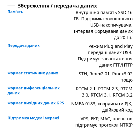
Збереження / передача даних
Пам'ять
Внутрішня пам'ять SSD 16
ГБ. Підтримка зовнішнього
USB-накопичувача.
Інтервал формуваня даних
до 20 Гц.
Передача даних
Режим Plug and Play
передачі даних USB.
Підтримує завантаження
даних FTP/HTTP
Формат статичних даних
STH, Rinex2.01, Rinex3.02
тощо
Формат диференціальних
RTCM 2.1, RTCM 2.3, RTCM
даних
3.0, RTCM 3.1, RTCM 3.2
Формат вихідних даних GPS
NMEA 0183, координати PJK,
двійковий код
Підтримка моделі мережі
VRS, FKP, MAC, повністю
підтримує протокол NTRIP