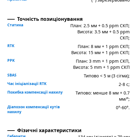
Точність позиціонування
Статика
План: 2.5 мм + 0.5 ppm СКП;
Висота: 3.5 мм + 0.5 ppm
СКП;
RTK
План: 8 мм + 1 ppm СКП;
Висота: 15 мм + 1 ppm СКП;
PPK
План: 3 mm + 1 ppm СКП,
Висота: 5 mm + 1 ppm СКП
SBAS
Типово < 5 м (3 сігма);
Час ініціалізації RTK
2-8 с;
Похибка компенсації нахилу
Типово: менше 8 мм + 0.7
мм/°;
Діапозон компенсації кутів
0°-60°.
нахилу
Фізичні характеристики
Габарити
134 мм (діаметр) х 79 мм