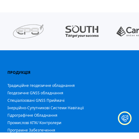
ПРОДУКЦІЯ
Традиційне геодезичне обладнання
Геодезичне GNSS обладнання
Спеціалізовані GNSS Приймачі
Iнерційно-Супутникові Системи Навігації
Гідрографічне Обладнання
Промислові КПК/ Контролери
Програмне Забезпечення
Аксесуари Геодезичні