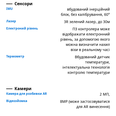
Сенсори
IMU
вбудований інерційний
блок, без калібрування, 60°
Лазер
3R зелений лазер, до 30м
Електроний рівень
ПЗ контролера може
відображати електронний
рівень, за допомогою якого
можна визначити нахил
віхи в реальному часі
Термометр
Вбудований датчик
температури,
інтелектуальна технологія
контролю температури
Камери
Камера для розбивки AR
2 МП,
Відеозйомка
8MP (може застосовуватися
для AR винесення)