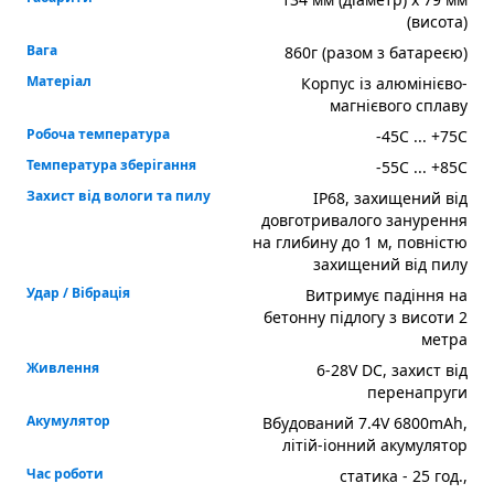
(висота)
Вага
860г (разом з батареєю)
Матеріал
Корпус із алюмінієво-
магнієвого сплаву
Робоча температура
-45С ... +75С
Температура зберігання
-55С ... +85С
Захист від вологи та пилу
IP68, захищений від
довготривалого занурення
на глибину до 1 м, повністю
захищений від пилу
Удар / Вібрація
Витримує падіння на
бетонну підлогу з висоти 2
метра
Живлення
6-28V DC, захист від
перенапруги
Акумулятор
Вбудований 7.4V 6800mAh,
літій-іонний акумулятор
Час роботи
статика - 25 год.,